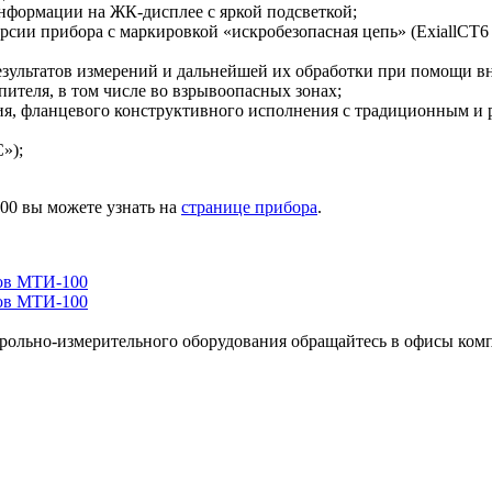
нформации на ЖК-дисплее с яркой подсветкой;
ии прибора с маркировкой «искробезопасная цепь» (ЕхiallCT6 
зультатов измерений и дальнейшей их обработки при помощи в
ителя, в том числе во взрывоопасных зонах;
ия, фланцевого конструктивного исполнения с традиционным и 
»);
00 вы можете узнать на
странице прибора
.
трольно-измерительного оборудования обращайтесь в офисы ком