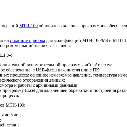
измерений
МТИ-100
обновилось внешнее программное обеспечен
но на
странице прибора
для модификаций МТИ-100/М4 и МТИ-10
 и рекомендаций наших заказчиков.
1.1.3»
:
полнительной вспомогательной программы «ConArc.exe»;
ое обеспечение, с USB-флэш накопителя или с ПК;
нных процесса: основное измеряемое давление, температура изм
афического отображения данных;
осмотра и работы с архивными данными;
 программу Excel для дальнейшей обработки и построения разл
 процесса.
ров МТИ-100:
я до 5 лет;
;
ей стали;