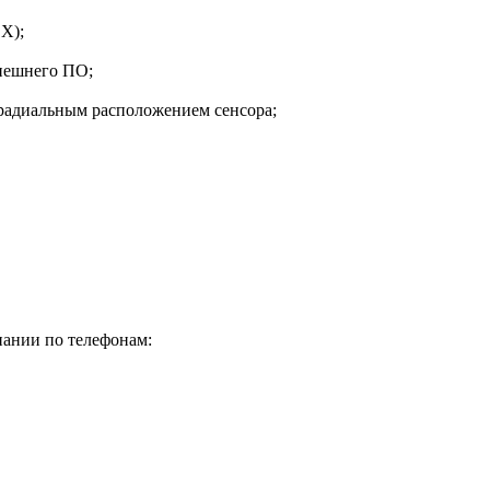
Х);
нешнего ПО;
радиальным расположением сенсора;
пании по телефонам: