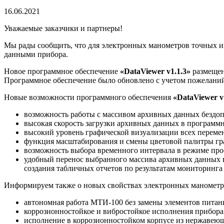
16.06.2021
Уважаемые заказчики и партнеры!
Мы рады сообщить, что для электронных манометров точных 
данными прибора.
Новое программное обеспечение
«DataViewer v1.1.3»
размеще
Программное обеспечение было обновлено с учетом пожеланий
Новые возможности программного обеспечения
«DataViewer v
возможность работы с массивом архивных данных бездо
высокая скорость загрузки архивных данных в программн
высокий уровень графической визуализации всех переме
функция масштабирования и смены цветовой палитры гр
возможность выбора временного интервала в режиме пр
удобный перенос выбранного массива архивных данных в
создания табличных отчетов по результатам мониторинга
Информируем также о новых свойствах электронных маномет
автономная работа МТИ-100 без замены элементов питани
коррозионностойкое и вибростойкое исполнения прибора
исполнение в коррозионностойком корпусе из нержавеющ