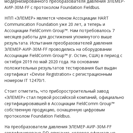
модернизированного преобразователя давления ЭЛЕМЕР-
АИР-30М-FF c протоколом Foundation Fieldbus.
НПП «ЭЛЕМЕР» является членом Ассоциации HART
Communication Foundation уже 20 лет, а теперь и
Ассоциации FieldComm Group™. Нам потребовалось 7
месяцев работы для достижения упомянутого выше
результата. Испытания преобразователей давления
ЭЛЕМЕР-АИР-30М-FF проводились на оборудовании
Ассоциации FieldComm Group™ (г. Остин, США) в период c
октября 2019 по май 2020 года. На основании
положительных результатов тестирования был выдан
сертификат «Devise Registration» с регистрационным
номером IT 12470/1.
Стоит отметить, что приборостроительный завод
«ЭЛЕМЕР» стал первой российской компаний, официально
сертифицировавшей в Ассоциации FieldComm Group™
собственную продукцию, оснащенную цифровым
протоколом Foundation Fieldbus.
На преобразователи давления ЭЛЕМЕР-АИР-30М-FF
сертифицировано DD-описание, которое официально