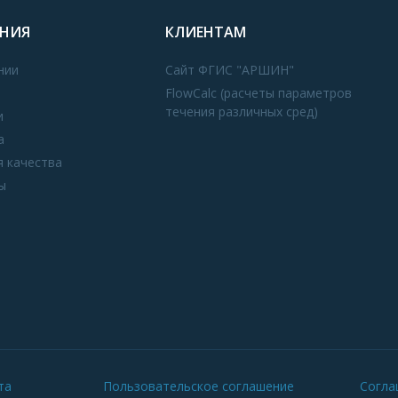
НИЯ
КЛИЕНТАМ
нии
Сайт ФГИС "АРШИН"
FlowCalc (расчеты параметров
течения различных сред)
и
а
я качества
ы
та
Пользовательское соглашение
Согла