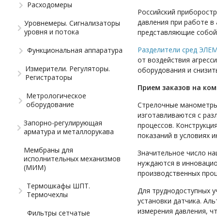
Расходомеры
Российский приборостр
давления при работе в
Уровнемеры. Сигнализаторы
уровня и потока
представляющие собой 
Разделители сред ЭЛЕ
Функциональная аппаратура
от воздействия агресс
Измерители. Регуляторы.
оборудования и снизить
Регистраторы
Прием заказов на ко
Метрологическое
оборудование
Стрелочные манометры,
изготавливаются с раз
Запорно-регулирующая
процессов. Конструкци
арматура и металлорукава
показаний в условиях и
Мембраны для
Значительное число на
исполнительных механизмов
нуждаются в инновацио
(МИМ)
производственных проц
Термошкафы ШПТ.
Для труднодоступных у
Термочехлы
установки датчика. Ал
измерения давления, ч
Фильтры сетчатые