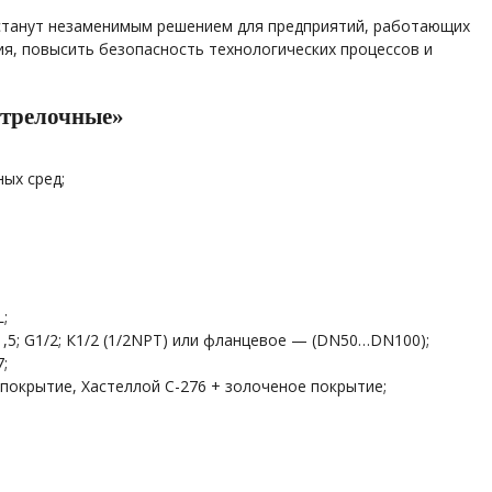
станут незаменимым решением для предприятий, работающих
ия, повысить безопасность технологических процессов и
стрелочные»
ых сред;
;
5; G1/2; К1/2 (1/2NPT) или фланцевое — (DN50…DN100);
;
окрытие, Хастеллой С-276 + золоченое покрытие;