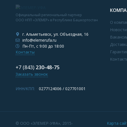
КОМПА
Официальный региональный партнер
ООО НПП «ЭЛЕМЕР» в Республике Башкортостан
О компа
Новости
г. Альметьевск, ул. Объездная, 16
Ваканси
info@elemerufa.ru
Доставк
Пн-Пт, с 9:00 до 18:00
Гаранти
Контакты
Контакт
+7 (843)
230-48-75
Заказать звонок
ИНН/КПП:
0277124006 / 027701001
© ООО «ЭЛЕМЕР-УФА», 2015-
Карта сай