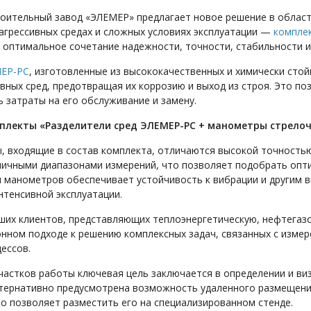
оительный завод «ЭЛЕМЕР» предлагает новое решение в облас
 агрессивных средах и сложных условиях эксплуатации —
компле
оптимальное сочетание надежности, точности, стабильности и 
МЕР-РС
, изготовленные из высококачественных и химически ст
ивных сред, предотвращая их коррозию и выход из строя. Это п
 затраты на его обслуживание и замену.
мплекты «Разделители сред ЭЛЕМЕР-РС + манометры стрело
 входящие в состав комплекта, отличаются высокой точностью 
личными диапазонами измерений, что позволяет подобрать опт
я манометров обеспечивает устойчивость к вибрации и другим 
нтенсивной эксплуатации.
ших клиентов, представляющих теплоэнергетическую, нефтегаз
нном подходе к решению комплексных задач, связанных с изме
ессов.
частков работы ключевая цель заключается в определении и ви
ьтернативно предусмотрена возможность удаленного размещени
то позволяет разместить его на специализированном стенде.