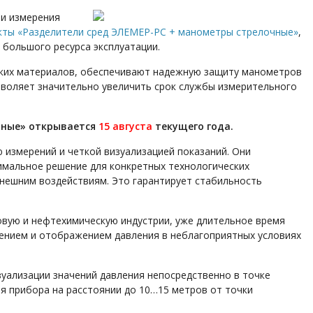
ти измерения
кты «Разделители сред ЭЛЕМЕР-РС + манометры стрелочные»
,
большого ресурса эксплуатации.
ойких материалов, обеспечивают надежную защиту манометров
озволяет значительно увеличить срок службы измерительного
чные» открывается
15 августа
текущего года.
измерений и четкой визуализацией показаний. Они
имальное решение для конкретных технологических
внешним воздействиям. Это гарантирует стабильность
овую и нефтехимическую индустрии, уже длительное время
рением и отображением давления в неблагоприятных условиях
зуализации значений давления непосредственно в точке
я прибора на расстоянии до 10…15 метров от точки