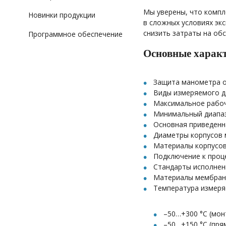
Мы уверены, что комп
Новинки продукции
в сложных условиях эк
снизить затраты на об
Программное обеспечение
Основные харак
Защита манометра от
Виды измеряемого д
Максимальное рабоч
Минимальный диапаз
Основная приведенн
Диаметры корпусов м
Материалы корпусов
Подключение к проце
Стандарты исполнени
Материалы мембран 
Температура измеря
–50…+300 °С (мон
–50…+150 °С (пря