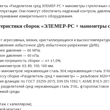
лекты «Разделители сред ЭЛЕМЕР-РС + манометры стрелочные» 
сплуатации. Они помогут обеспечить надежный контроль давлен
служивание измерительного оборудования.
теристики сборок «ЭЛЕМЕР-РС + манометры 
 агрессивных, вязких, кристаллизующихся и высокотемпературн
авления: избыточное (ДИ); избыточное-разрежение (ДИВ);
ее давление — 60 МПа;
он давления — 60 кПа;
ая погрешность сборки — от ±1,0%;
анометров: 63; 80; 100; 160 мм;
 манометров: нержавеющая сталь 304; нержавеющая сталь 316L
ссу сборки «Разделитель сред + манометр» — резьбовое М20×1,
я фланцев: по ГОСТ 33259-2015; DIN EN 1092-1; ASME B16.5-2017
разделителей сред: нержавеющая сталь 316L, фторопластовое п
емой среды:
таж с капилляром);
мой монтаж);